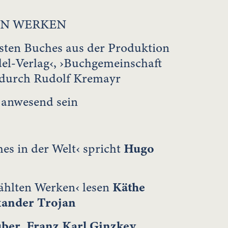
EN WERKEN
nsten Buches aus der Produktion
del-Verlag‹, ›Buchgemeinschaft
 durch Rudolf Kremayr
 anwesend sein
es in der Welt‹ spricht
Hugo
ählten Werken‹ lesen
Käthe
xander Trojan
uber
,
Franz Karl Ginzkey
,