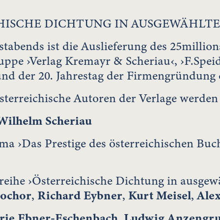
HISCHE DICHTUNG IN AUSGEWÄHLT
stabends ist die Auslieferung des 25millio
uppe ›Verlag Kremayr & Scheriau‹, ›F.Spei
nd der 20. Jahrestag der Firmengründung
sterreichische Autoren der Verlage werden
Wilhelm Scheriau
a ›Das Prestige des österreichischen Buch
reihe ›Österreichische Dichtung in ausgew
Sochor
,
Richard Eybner
,
Kurt Meisel
,
Ale
rie Ebner-Eschenbach
,
Ludwig Anzengr