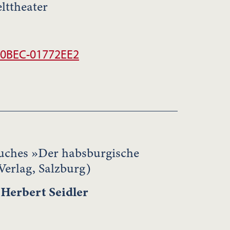
lttheater
00BEC-01772EE2
uches »Der habsburgische
Verlag, Salzburg)
.
Herbert Seidler