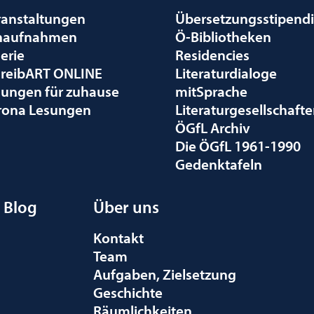
ranstaltungen
Übersetzungsstipend
naufnahmen
Ö-Bibliotheken
erie
Residencies
hreibART ONLINE
Literaturdialoge
sungen für zuhause
mitSprache
rona Lesungen
Literaturgesellschaft
ÖGfL Archiv
Die ÖGfL 1961-1990
Gedenktafeln
Blog
Über uns
Kontakt
Team
Aufgaben, Zielsetzung
Geschichte
Räumlichkeiten