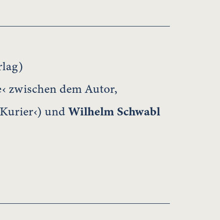
rlag)
e‹ zwischen dem Autor,
›Kurier‹) und
Wilhelm Schwabl