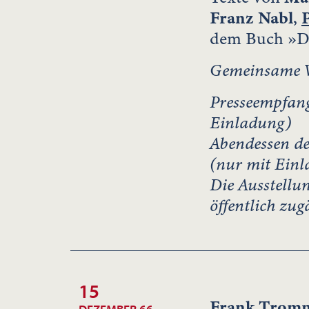
Franz Nabl
,
dem Buch »Da
Gemeinsame V
Presseempfan
Einladung)
Abendessen d
(nur mit Ein
Die Ausstellun
öffentlich zug
15
Frank Trom