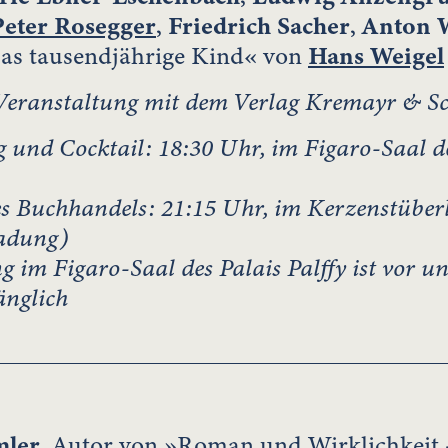
Peter Rosegger
,
Friedrich Sacher
,
Anton 
s tausendjährige Kind« von
Hans Weigel
eranstaltung mit dem Verlag Kremayr & S
g und Cocktail:
18:30 Uhr, im Figaro-Saal de
es Buchhandels:
21:15 Uhr, im Kerzenstüberl
ladung)
g im Figaro-Saal des Palais Palffy ist vor 
änglich
mler
,
Autor von »Roman und Wirklichkeit 