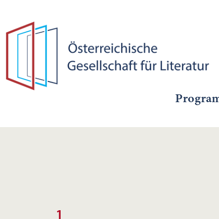
Progra
1