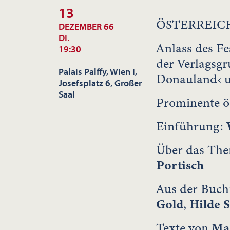
13
ÖSTERREIC
DEZEMBER 66
DI.
Anlass des Fe
19:30
der Verlagsgr
Palais Palffy, Wien I,
Donauland‹ u
Josefsplatz 6, Großer
Saal
Prominente ö
Einführung:
Über das Them
Portisch
Aus der Buch
Gold
,
Hilde 
Texte von
Ma