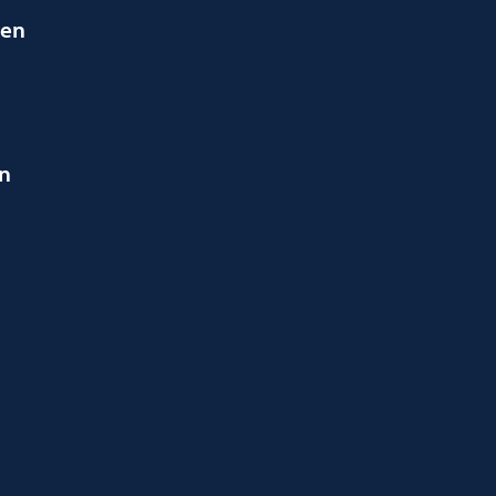
ien
en