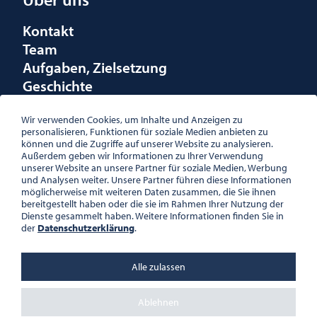
Kontakt
Team
Aufgaben, Zielsetzung
Geschichte
Räumlichkeiten
Förderungen
Wir verwenden Cookies, um Inhalte und Anzeigen zu
personalisieren, Funktionen für soziale Medien anbieten zu
Logo
können und die Zugriffe auf unserer Website zu analysieren.
Außerdem geben wir Informationen zu Ihrer Verwendung
unserer Website an unsere Partner für soziale Medien, Werbung
und Analysen weiter. Unsere Partner führen diese Informationen
möglicherweise mit weiteren Daten zusammen, die Sie ihnen
bereitgestellt haben oder die sie im Rahmen Ihrer Nutzung der
ÖSTERREICHISCHE
Dienste gesammelt haben. Weitere Informationen finden Sie in
GESELLSCHAFT FÜR LITERATUR
der
Datenschutzerklärung
.
PALAIS WILCZEK, HERRENGASSE
5, STIEGE 1, 2. STOCK, 1010 WIEN
TEL. + 43 1 533 81 59
Alle zulassen
OFFICE(AT)OGL.AT
ZVR-NR.: 508018443
BÜROZEITEN: MO – DO 10:00 –
Ablehnen
16:00 UHR, FR 10:00 – 13:00 UHR
DATENSCHUTZ