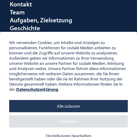
Kontakt
Team
Aufgaben, Zielsetzung
Geschichte
Räumlichkeiten
Förderungen
Wir verwenden Cookies, um Inhalte und Anzeigen zu
personalisieren, Funktionen für soziale Medien anbieten zu
Logo
können und die Zugriffe auf unserer Website zu analysieren.
Außerdem geben wir Informationen zu Ihrer Verwendung
unserer Website an unsere Partner für soziale Medien, Werbung
und Analysen weiter. Unsere Partner führen diese Informationen
möglicherweise mit weiteren Daten zusammen, die Sie ihnen
bereitgestellt haben oder die sie im Rahmen Ihrer Nutzung der
ÖSTERREICHISCHE
Dienste gesammelt haben. Weitere Informationen finden Sie in
GESELLSCHAFT FÜR LITERATUR
der
Datenschutzerklärung
.
PALAIS WILCZEK, HERRENGASSE
5, STIEGE 1, 2. STOCK, 1010 WIEN
TEL. + 43 1 533 81 59
Alle zulassen
OFFICE(AT)OGL.AT
ZVR-NR.: 508018443
BÜROZEITEN: MO – DO 10:00 –
Ablehnen
16:00 UHR, FR 10:00 – 13:00 UHR
DATENSCHUTZ
Einstellungen bearbeiten