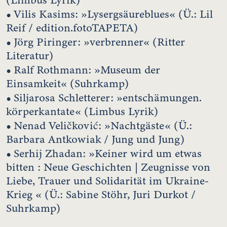
•
Vilis Kasims: »Lysergsäureblues« (Ü.: Lil
Reif / edition.fotoTAPETA)
•
Jörg Piringer: »verbrenner« (Ritter
Literatur)
•
Ralf Rothmann: »Museum der
Einsamkeit« (Suhrkamp)
•
Siljarosa Schletterer: »entschämungen.
körperkantate« (Limbus Lyrik)
•
Nenad Veličković: »Nachtgäste« (Ü.:
Barbara Antkowiak / Jung und Jung)
•
Serhij Zhadan: »Keiner wird um etwas
bitten : Neue Geschichten | Zeugnisse von
Liebe, Trauer und Solidarität im Ukraine-
Krieg « (Ü.: Sabine Stöhr, Juri Durkot /
Suhrkamp)