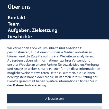
Über uns
Kontakt
Team
Aufgaben, Zielsetzung
Geschichte
Räumlichkeiten
Förderungen
Wir verwenden Cookies, um Inhalte und Anzeigen zu
personalisieren, Funktionen für soziale Medien anbieten zu
Logo
können und die Zugriffe auf unserer Website zu analysieren.
Außerdem geben wir Informationen zu Ihrer Verwendung
unserer Website an unsere Partner für soziale Medien, Werbung
und Analysen weiter. Unsere Partner führen diese Informationen
möglicherweise mit weiteren Daten zusammen, die Sie ihnen
bereitgestellt haben oder die sie im Rahmen Ihrer Nutzung der
ÖSTERREICHISCHE
Dienste gesammelt haben. Weitere Informationen finden Sie in
GESELLSCHAFT FÜR LITERATUR
der
Datenschutzerklärung
.
PALAIS WILCZEK, HERRENGASSE
5, STIEGE 1, 2. STOCK, 1010 WIEN
TEL. + 43 1 533 81 59
Alle zulassen
OFFICE(AT)OGL.AT
ZVR-NR.: 508018443
BÜROZEITEN: MO – DO 10:00 –