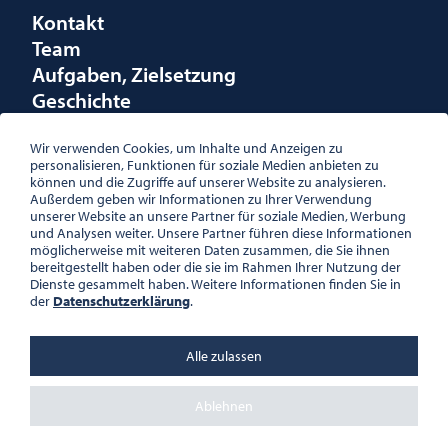
Kontakt
Team
Aufgaben, Zielsetzung
Geschichte
Räumlichkeiten
Förderungen
Wir verwenden Cookies, um Inhalte und Anzeigen zu
personalisieren, Funktionen für soziale Medien anbieten zu
Logo
können und die Zugriffe auf unserer Website zu analysieren.
Außerdem geben wir Informationen zu Ihrer Verwendung
unserer Website an unsere Partner für soziale Medien, Werbung
und Analysen weiter. Unsere Partner führen diese Informationen
möglicherweise mit weiteren Daten zusammen, die Sie ihnen
bereitgestellt haben oder die sie im Rahmen Ihrer Nutzung der
ÖSTERREICHISCHE
Dienste gesammelt haben. Weitere Informationen finden Sie in
GESELLSCHAFT FÜR LITERATUR
der
Datenschutzerklärung
.
PALAIS WILCZEK, HERRENGASSE
5, STIEGE 1, 2. STOCK, 1010 WIEN
TEL. + 43 1 533 81 59
Alle zulassen
OFFICE(AT)OGL.AT
ZVR-NR.: 508018443
BÜROZEITEN: MO – DO 10:00 –
Ablehnen
16:00 UHR, FR 10:00 – 13:00 UHR
DATENSCHUTZ